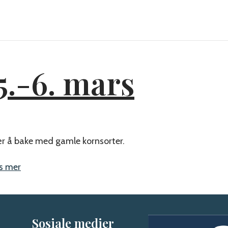
LAKSEFISKE
SERVERING
OVERNATTING
B
5.-6. mars
r å bake med gamle kornsorter.
s mer
Sosiale medier