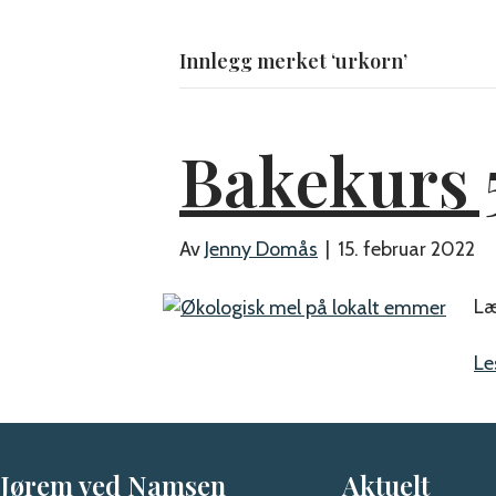
Innlegg merket ‘urkorn’
OM OSS
Bakekurs 
Av
Jenny Domås
|
15. februar 2022
Læ
Le
Jørem ved Namsen
Aktuelt