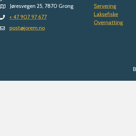
Jøresvegen 25, 7870 Grong
Servering
Laksefiske
+ 47 907 97 677
Overnatting
post@jorem.no
B