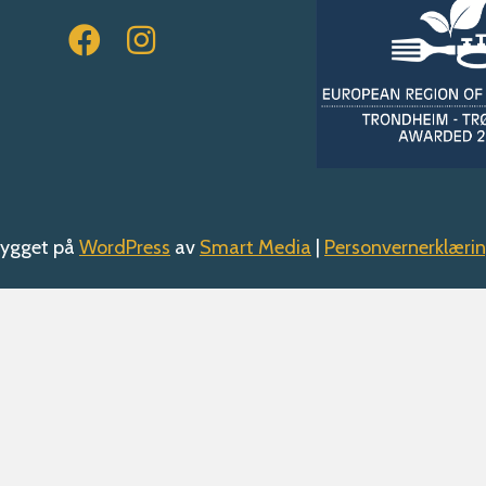
ygget på
WordPress
av
Smart Media
|
Personvernerklæri