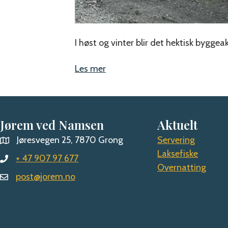
I høst og vinter blir det hektisk byggea
Les mer
Jørem ved Namsen
Aktuelt
Jøresvegen 25, 7870 Grong
Servering
Laksefiske
+ 47 907 97 677
Overnatting
post@jorem.no