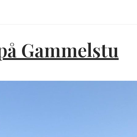
S
LAKSEFISKE
SERVERING
OVERNATTING
 på Gammelstu